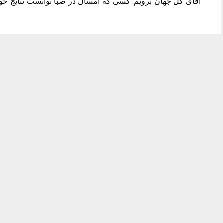
آقای گل جهان برویم. کسی که امسال در صبا توانست نتایج