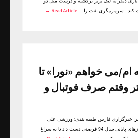
باری دیگر به لیگ برتر برگشته و درست مثل دو
ت کند ، سرمربیگری نفت را…
Read Article →
ام/می خواهم «نورا» تا
ر وقتم صرف فوتبال و
ر: شنبه ۰۸ اسفند ۱۳۹۴ ساعت ۰۰:۳۷ منبع خبر: خبرگزاری فارس طبقه بندی: ورزشی علی
سیاری – به گزارش خبرنگار ورزشی خبرگزاری فارس ، در روزهای پایانی سال 94 فرصتی دست داد تا به سراغ