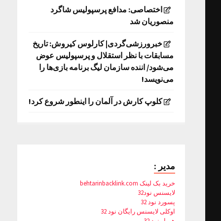
اختصاصی: مدافع پرسپولیس شاگرد
منصوریان شد
خبرورزشی‌گردی| کارلوس کیروش: تاریخ
مسابقات با نظر استقلال و پرسپولیس عوض
می‌شود/ اننده سازمان لیگ برنامه بازی‌ها را
می‌نویسد!
کلوپ کارش در آلمان را اینطور شروع کرد!
مدیر :
خرید بک لینک behtarinbacklink.com
لایسنس نود32
پسورد نود 32
اوکلی لایسنس رایگان نود 32
همیار نود 32