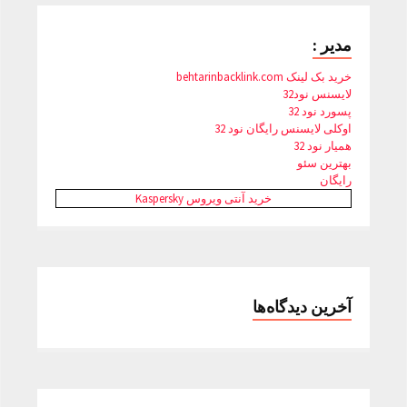
مدیر :
خرید بک لینک behtarinbacklink.com
لایسنس نود32
پسورد نود 32
اوکلی لایسنس رایگان نود 32
همیار نود 32
بهترین سئو
رایگان
خرید آنتی ویروس Kaspersky
آخرین دیدگاه‌ها