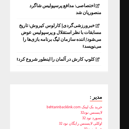
اختصاصی: مدافع پرسپولیس شاگرد
منصوریان شد
خبرورزشی‌گردی| کارلوس کیروش: تاریخ
مسابقات با نظر استقلال و پرسپولیس عوض
می‌شود/ اننده سازمان لیگ برنامه بازی‌ها را
می‌نویسد!
کلوپ کارش در آلمان را اینطور شروع کرد!
مدیر :
خرید بک لینک behtarinbacklink.com
لایسنس نود32
پسورد نود 32
اوکلی لایسنس رایگان نود 32
همیار نود 32