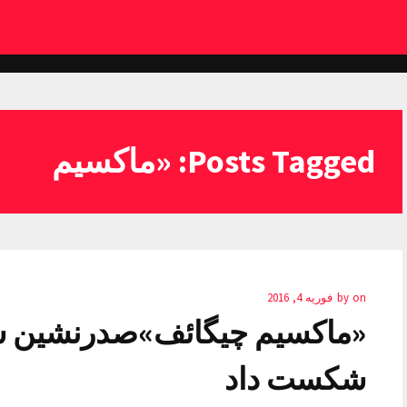
Posts Tagged: «ماکسیم
on
by
فوریه 4, 2016
«ماکسیم چیگائف»صدرنشین شد/
شکست داد