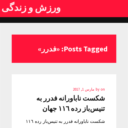
ورزش و زندگی
Posts Tagged: «فدرر»
on
by
مارس 1, 2017
شکست ناباورانه فدرر به
تنیس‌باز رده ١١٦ جهان
شکست ناباورانه فدرر به تنیس‌باز رده ١١٦