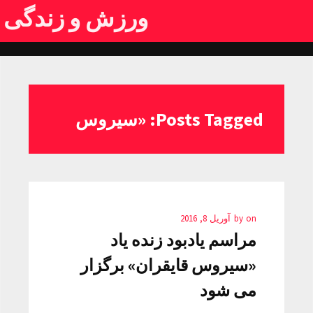
ورزش و زندگی
Posts Tagged: «سیروس
on
by
آوریل 8, 2016
مراسم یادبود زنده یاد
«سیروس قایقران» برگزار
می شود