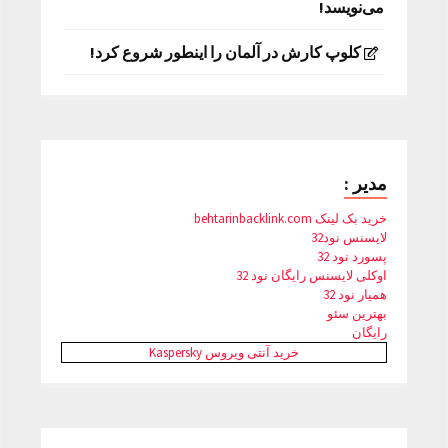
می‌نویسد!
کلوپ کارش در آلمان را اینطور شروع کرد!
مدیر :
خرید بک لینک behtarinbacklink.com
لایسنس نود32
پسورد نود 32
اوکلی لایسنس رایگان نود 32
همیار نود 32
بهترین سئو
رایگان
خرید آنتی ویروس Kaspersky