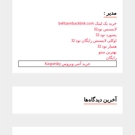
مدیر :
خرید بک لینک behtarinbacklink.com
لایسنس نود32
پسورد نود 32
اوکلی لایسنس رایگان نود 32
همیار نود 32
بهترین سئو
رایگان
خرید آنتی ویروس Kaspersky
آخرین دیدگاه‌ها