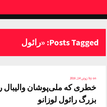
Posts Tagged: «رائول
on
by
ژوئن 14, 2016
خطری که ملی‌پوشان والیبال را
بزرگ رائول لوزانو