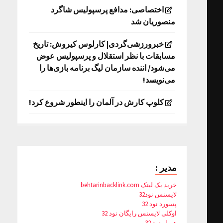
اختصاصی: مدافع پرسپولیس شاگرد
منصوریان شد
خبرورزشی‌گردی| کارلوس کیروش: تاریخ
مسابقات با نظر استقلال و پرسپولیس عوض
می‌شود/ اننده سازمان لیگ برنامه بازی‌ها را
می‌نویسد!
کلوپ کارش در آلمان را اینطور شروع کرد!
مدیر :
خرید بک لینک behtarinbacklink.com
لایسنس نود32
پسورد نود 32
اوکلی لایسنس رایگان نود 32
همیار نود 32