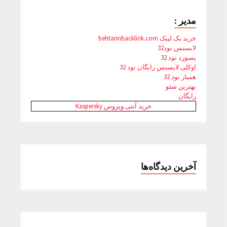
مدیر :
خرید بک لینک behtarinbacklink.com
لایسنس نود32
پسورد نود 32
اوکلی لایسنس رایگان نود 32
همیار نود 32
بهترین سئو
رایگان
خرید آنتی ویروس Kaspersky
آخرین دیدگاه‌ها