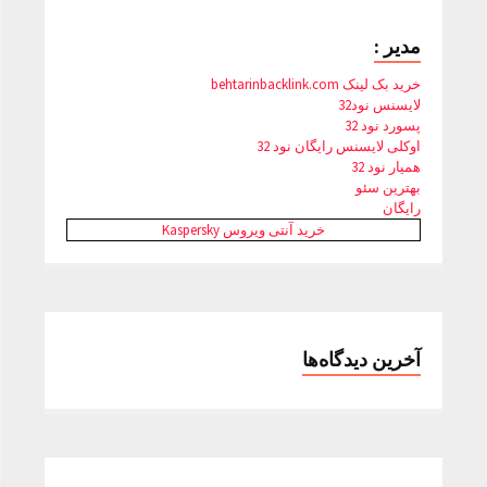
مدیر :
خرید بک لینک behtarinbacklink.com
لایسنس نود32
پسورد نود 32
اوکلی لایسنس رایگان نود 32
همیار نود 32
بهترین سئو
رایگان
خرید آنتی ویروس Kaspersky
آخرین دیدگاه‌ها