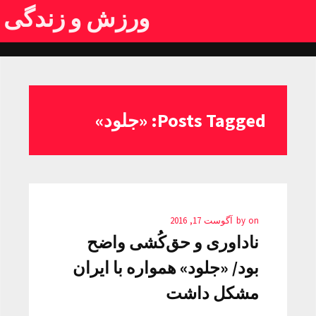
ورزش و زندگی
Posts Tagged: «جلود»
on
by
آگوست 17, 2016
ناداوری و حق‌کُشی واضح
بود/ «جلود» همواره با ایران
مشکل داشت