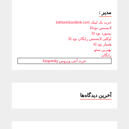
مدیر :
خرید بک لینک behtarinbacklink.com
لایسنس نود32
پسورد نود 32
اوکلی لایسنس رایگان نود 32
همیار نود 32
بهترین سئو
رایگان
خرید آنتی ویروس Kaspersky
آخرین دیدگاه‌ها