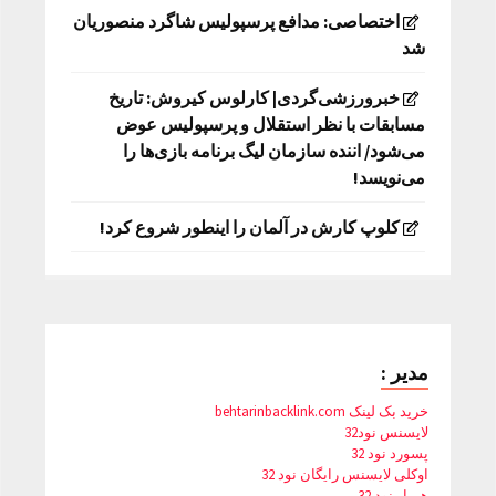
اختصاصی: مدافع پرسپولیس شاگرد منصوریان
شد
خبرورزشی‌گردی| کارلوس کیروش: تاریخ
مسابقات با نظر استقلال و پرسپولیس عوض
می‌شود/ اننده سازمان لیگ برنامه بازی‌ها را
می‌نویسد!
کلوپ کارش در آلمان را اینطور شروع کرد!
مدیر :
خرید بک لینک behtarinbacklink.com
لایسنس نود32
پسورد نود 32
اوکلی لایسنس رایگان نود 32
همیار نود 32