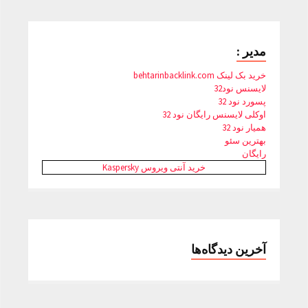
مدیر :
خرید بک لینک behtarinbacklink.com
لایسنس نود32
پسورد نود 32
اوکلی لایسنس رایگان نود 32
همیار نود 32
بهترین سئو
رایگان
خرید آنتی ویروس Kaspersky
آخرین دیدگاه‌ها