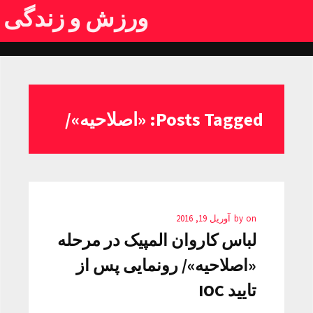
ورزش و زندگی
Posts Tagged: «اصلاحیه»/
on
by
آوریل 19, 2016
لباس کاروان المپیک در مرحله
«اصلاحیه»/ رونمایی پس از
تایید IOC