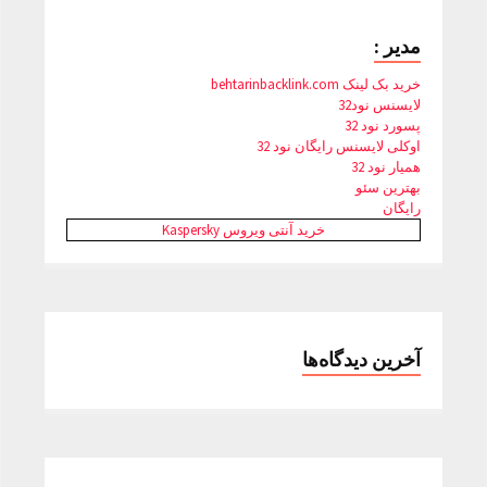
مدیر :
خرید بک لینک behtarinbacklink.com
لایسنس نود32
پسورد نود 32
اوکلی لایسنس رایگان نود 32
همیار نود 32
بهترین سئو
رایگان
خرید آنتی ویروس Kaspersky
آخرین دیدگاه‌ها