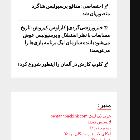
اختصاصی: مدافع پرسپولیس شاگرد
منصوریان شد
خبرورزشی‌گردی| کارلوس کیروش: تاریخ
مسابقات با نظر استقلال و پرسپولیس عوض
می‌شود/ اننده سازمان لیگ برنامه بازی‌ها را
می‌نویسد!
کلوپ کارش در آلمان را اینطور شروع کرد!
مدیر :
خرید بک لینک behtarinbacklink.com
لایسنس نود32
پسورد نود 32
اوکلی لایسنس رایگان نود 32
همیار نود 32