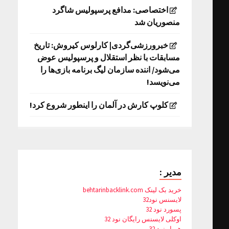
اختصاصی: مدافع پرسپولیس شاگرد
منصوریان شد
خبرورزشی‌گردی| کارلوس کیروش: تاریخ
مسابقات با نظر استقلال و پرسپولیس عوض
می‌شود/ اننده سازمان لیگ برنامه بازی‌ها را
می‌نویسد!
کلوپ کارش در آلمان را اینطور شروع کرد!
مدیر :
خرید بک لینک behtarinbacklink.com
لایسنس نود32
پسورد نود 32
اوکلی لایسنس رایگان نود 32
همیار نود 32