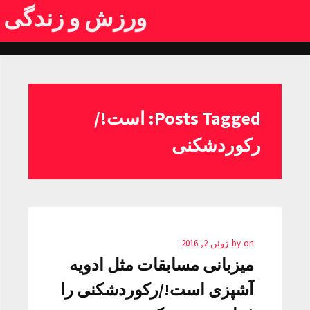
ورزش و زندگی
Posts Tagged: است!/
رکوردشکنی
on
by
ژوئن 2, 2016
میزبانی مسابقات مثل ادویه
آشپزی است!/رکوردشکنی را