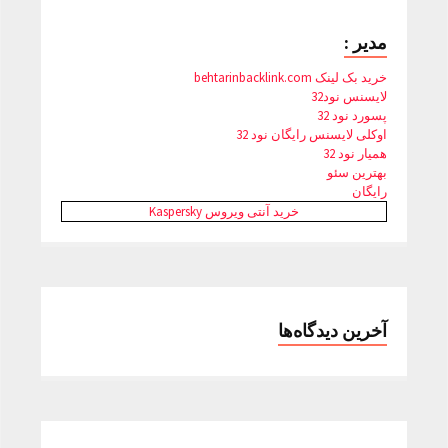
مدیر :
خرید بک لینک behtarinbacklink.com
لایسنس نود32
پسورد نود 32
اوکلی لایسنس رایگان نود 32
همیار نود 32
بهترین سئو
رایگان
خرید آنتی ویروس Kaspersky
آخرین دیدگاه‌ها