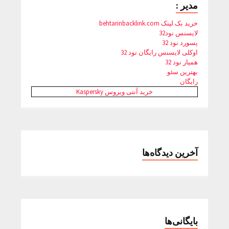
مدیر :
خرید بک لینک behtarinbacklink.com
لایسنس نود32
پسورد نود 32
اوکلی لایسنس رایگان نود 32
همیار نود 32
بهترین سئو
رایگان
خرید آنتی ویروس Kaspersky
آخرین دیدگاه‌ها
بایگانی‌ها