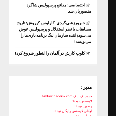
اختصاصی: مدافع پرسپولیس شاگرد
منصوریان شد
خبرورزشی‌گردی| کارلوس کیروش: تاریخ
مسابقات با نظر استقلال و پرسپولیس عوض
می‌شود/ اننده سازمان لیگ برنامه بازی‌ها را
می‌نویسد!
کلوپ کارش در آلمان را اینطور شروع کرد!
مدیر :
خرید بک لینک behtarinbacklink.com
لایسنس نود32
پسورد نود 32
اوکلی لایسنس رایگان نود 32
همیار نود 32