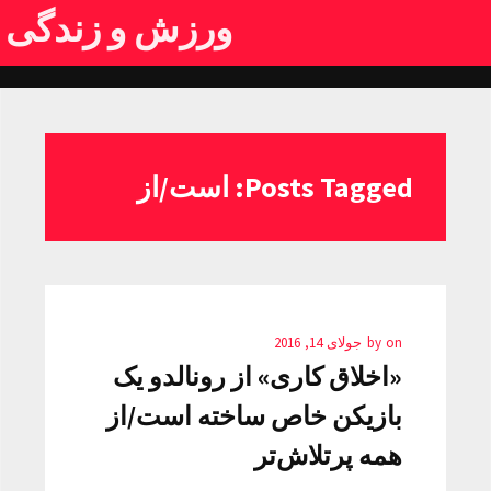
ورزش و زندگی
Posts Tagged: است/از
on
by
جولای 14, 2016
«اخلاق کاری» از رونالدو یک
بازیکن خاص ساخته است/از
همه پرتلاش‌تر