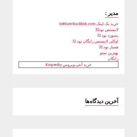
مدیر :
خرید بک لینک behtarinbacklink.com
لایسنس نود32
پسورد نود 32
اوکلی لایسنس رایگان نود 32
همیار نود 32
بهترین سئو
رایگان
خرید آنتی ویروس Kaspersky
آخرین دیدگاه‌ها