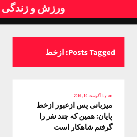
ورزش و زندگی
Posts Tagged: ازخط
on
by
آگوست 10, 2016
میزبانی پس ازعبور ازخط
پایان: همین که چند نفر را
گرفتم شاهکار است