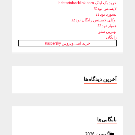
خرید بک لینک behtarinbacklink.com
لایسنس نود32
پسورد نود 32
اوکلی لایسنس رایگان نود 32
همیار نود 32
بهترین سئو
رایگان
خرید آنتی ویروس Kaspersky
آخرین دیدگاه‌ها
بایگانی‌ها
آگوست 2026