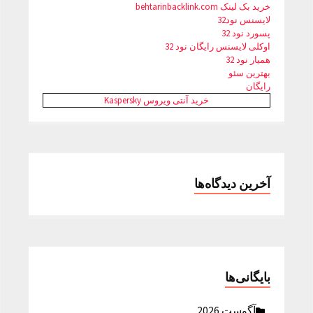
خرید بک لینک behtarinbacklink.com
لایسنس نود32
پسورد نود 32
اوکلی لایسنس رایگان نود 32
همیار نود 32
بهترین سئو
رایگان
خرید آنتی ویروس Kaspersky
آخرین دیدگاه‌ها
بایگانی‌ها
آگوست 2026