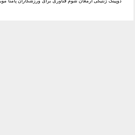
دوپینگ ژنتیکی ارمغان شوم فناوری برای ورزشکاران پامنا موب