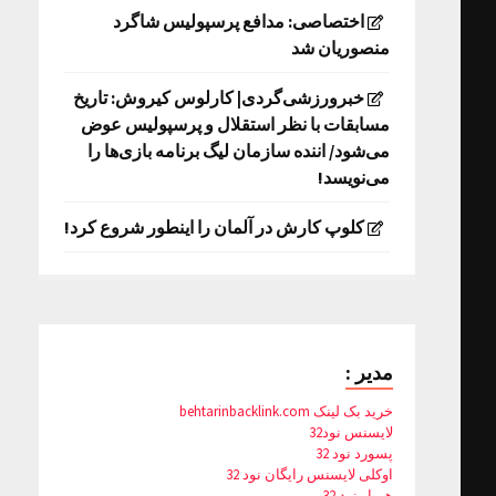
اختصاصی: مدافع پرسپولیس شاگرد
منصوریان شد
خبرورزشی‌گردی| کارلوس کیروش: تاریخ
مسابقات با نظر استقلال و پرسپولیس عوض
می‌شود/ اننده سازمان لیگ برنامه بازی‌ها را
می‌نویسد!
کلوپ کارش در آلمان را اینطور شروع کرد!
مدیر :
خرید بک لینک behtarinbacklink.com
لایسنس نود32
پسورد نود 32
اوکلی لایسنس رایگان نود 32
همیار نود 32