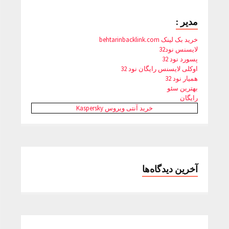
مدیر :
خرید بک لینک behtarinbacklink.com
لایسنس نود32
پسورد نود 32
اوکلی لایسنس رایگان نود 32
همیار نود 32
بهترین سئو
رایگان
خرید آنتی ویروس Kaspersky
آخرین دیدگاه‌ها