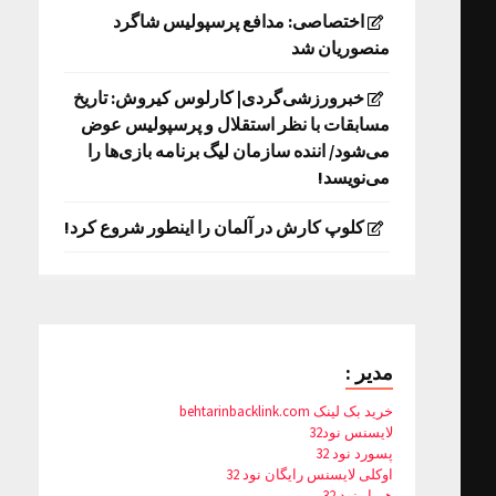
اختصاصی: مدافع پرسپولیس شاگرد
منصوریان شد
خبرورزشی‌گردی| کارلوس کیروش: تاریخ
مسابقات با نظر استقلال و پرسپولیس عوض
می‌شود/ اننده سازمان لیگ برنامه بازی‌ها را
می‌نویسد!
کلوپ کارش در آلمان را اینطور شروع کرد!
مدیر :
خرید بک لینک behtarinbacklink.com
لایسنس نود32
پسورد نود 32
اوکلی لایسنس رایگان نود 32
همیار نود 32