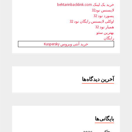
خرید بک لینک behtarinbacklink.com
لایسنس نود32
پسورد نود 32
اوکلی لایسنس رایگان نود 32
همیار نود 32
بهترین سئو
رایگان
خرید آنتی ویروس Kaspersky
آخرین دیدگاه‌ها
بایگانی‌ها