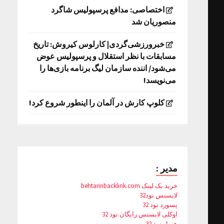
اختصاصی: مدافع پرسپولیس شاگرد
منصوریان شد
خبرورزشی‌گردی| کارلوس کیروش: تاریخ
مسابقات با نظر استقلال و پرسپولیس عوض
می‌شود/ اننده سازمان لیگ برنامه بازی‌ها را
می‌نویسد!
کلوپ کارش در آلمان را اینطور شروع کرد!
مدیر :
خرید بک لینک behtarinbacklink.com
لایسنس نود32
پسورد نود 32
اوکلی لایسنس رایگان نود 32
همیار نود 32