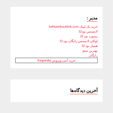
مدیر :
خرید بک لینک behtarinbacklink.com
لایسنس نود32
پسورد نود 32
اوکلی لایسنس رایگان نود 32
همیار نود 32
بهترین سئو
رایگان
خرید آنتی ویروس Kaspersky
آخرین دیدگاه‌ها