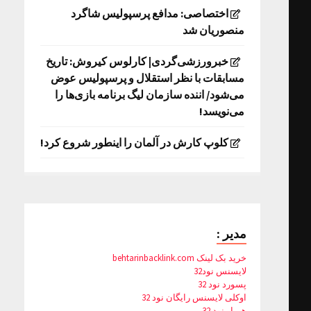
اختصاصی: مدافع پرسپولیس شاگرد
منصوریان شد
خبرورزشی‌گردی| کارلوس کیروش: تاریخ
مسابقات با نظر استقلال و پرسپولیس عوض
می‌شود/ اننده سازمان لیگ برنامه بازی‌ها را
می‌نویسد!
کلوپ کارش در آلمان را اینطور شروع کرد!
مدیر :
خرید بک لینک behtarinbacklink.com
لایسنس نود32
پسورد نود 32
اوکلی لایسنس رایگان نود 32
همیار نود 32