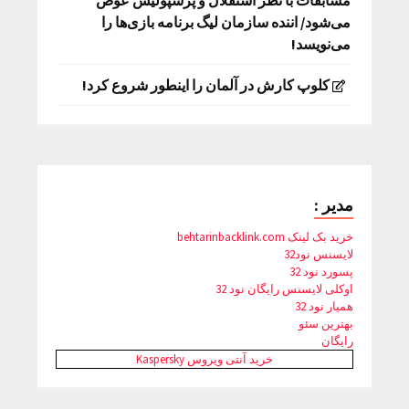
مسابقات با نظر استقلال و پرسپولیس عوض
می‌شود/ اننده سازمان لیگ برنامه بازی‌ها را
می‌نویسد!
کلوپ کارش در آلمان را اینطور شروع کرد!
مدیر :
خرید بک لینک behtarinbacklink.com
لایسنس نود32
پسورد نود 32
اوکلی لایسنس رایگان نود 32
همیار نود 32
بهترین سئو
رایگان
خرید آنتی ویروس Kaspersky