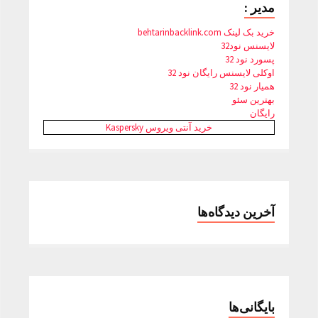
مدیر :
خرید بک لینک behtarinbacklink.com
لایسنس نود32
پسورد نود 32
اوکلی لایسنس رایگان نود 32
همیار نود 32
بهترین سئو
رایگان
خرید آنتی ویروس Kaspersky
آخرین دیدگاه‌ها
بایگانی‌ها