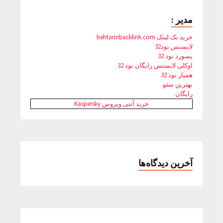
مدیر :
خرید بک لینک behtarinbacklink.com
لایسنس نود32
پسورد نود 32
اوکلی لایسنس رایگان نود 32
همیار نود 32
بهترین سئو
رایگان
خرید آنتی ویروس Kaspersky
آخرین دیدگاه‌ها