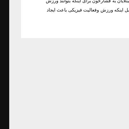
2 دقیقه باشد.» گفت: « مبتلایان به فشارخون برای اینکه بتوانند ورزش
صل اینکه ورزش وفعالیت فیزیکی باعث ایجاد