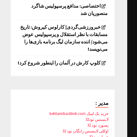
اختصاصی: مدافع پرسپولیس شاگرد
منصوریان شد
خبرورزشی‌گردی| کارلوس کیروش: تاریخ
مسابقات با نظر استقلال و پرسپولیس عوض
می‌شود/ اننده سازمان لیگ برنامه بازی‌ها را
می‌نویسد!
کلوپ کارش در آلمان را اینطور شروع کرد!
مدیر :
خرید بک لینک behtarinbacklink.com
لایسنس نود32
پسورد نود 32
اوکلی لایسنس رایگان نود 32
همیار نود 32