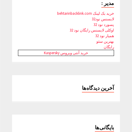
مدیر :
خرید بک لینک behtarinbacklink.com
لایسنس نود32
پسورد نود 32
اوکلی لایسنس رایگان نود 32
همیار نود 32
بهترین سئو
رایگان
خرید آنتی ویروس Kaspersky
آخرین دیدگاه‌ها
بایگانی‌ها