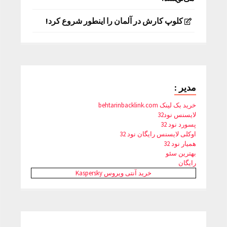
کلوپ کارش در آلمان را اینطور شروع کرد!
مدیر :
خرید بک لینک behtarinbacklink.com
لایسنس نود32
پسورد نود 32
اوکلی لایسنس رایگان نود 32
همیار نود 32
بهترین سئو
رایگان
خرید آنتی ویروس Kaspersky