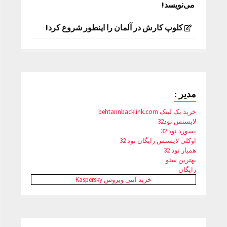
می‌نویسد!
کلوپ کارش در آلمان را اینطور شروع کرد!
مدیر :
خرید بک لینک behtarinbacklink.com
لایسنس نود32
پسورد نود 32
اوکلی لایسنس رایگان نود 32
همیار نود 32
بهترین سئو
رایگان
خرید آنتی ویروس Kaspersky