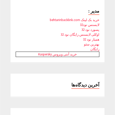
مدیر :
خرید بک لینک behtarinbacklink.com
لایسنس نود32
پسورد نود 32
اوکلی لایسنس رایگان نود 32
همیار نود 32
بهترین سئو
رایگان
خرید آنتی ویروس Kaspersky
آخرین دیدگاه‌ها