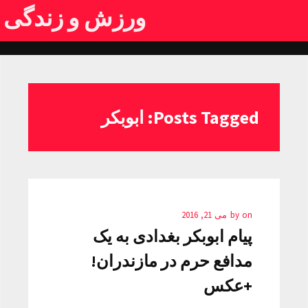
ورزش و زندگی
Posts Tagged: ابوبکر
on
by
می 21, 2016
پیام ابوبکر بغدادی به یک
مدافع حرم در مازندران!
+عکس