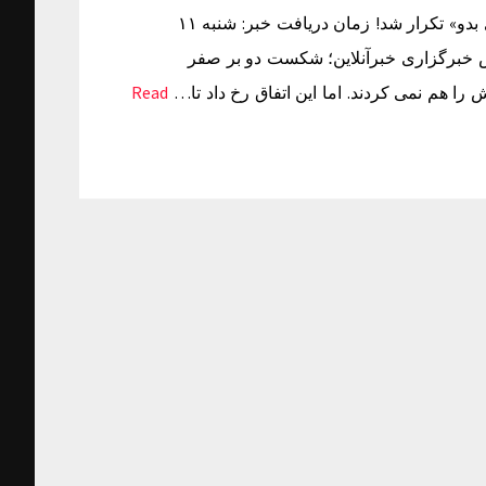
کری خوانی روزنامه استقلالی برای پرسپولیسی ها/ «آی بدو آی بدو» تکرار شد! زمان دریافت خبر: شنبه ۱۱
 بندی: به گزارش خبرگزاری خبرآنلاین؛ شکست دو بر صفر
را هم نمی کردند. اما این اتفاق رخ داد تا…
Read