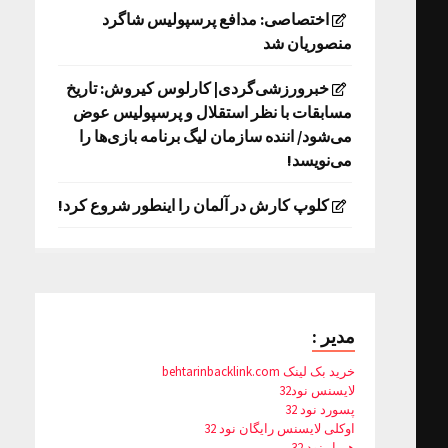
اختصاصی: مدافع پرسپولیس شاگرد
منصوریان شد
خبرورزشی‌گردی| کارلوس کیروش: تاریخ
مسابقات با نظر استقلال و پرسپولیس عوض
می‌شود/ اننده سازمان لیگ برنامه بازی‌ها را
می‌نویسد!
کلوپ کارش در آلمان را اینطور شروع کرد!
مدیر :
خرید بک لینک behtarinbacklink.com
لایسنس نود32
پسورد نود 32
اوکلی لایسنس رایگان نود 32
همیار نود 32