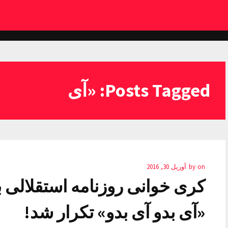
Posts Tagged: «آی
on
by
آوریل 30, 2016
کری خوانی روزنامه استقلالی 
«آی بدو آی بدو» تکرار شد!