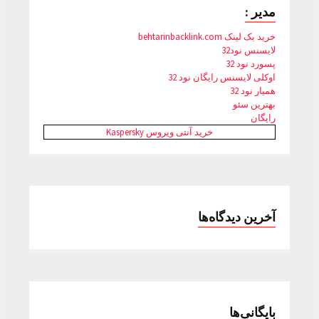
مدیر :
خرید بک لینک behtarinbacklink.com
لایسنس نود32
پسورد نود 32
اوکلی لایسنس رایگان نود 32
همیار نود 32
بهترین سئو
رایگان
خرید آنتی ویروس Kaspersky
آخرین دیدگاه‌ها
بایگانی‌ها