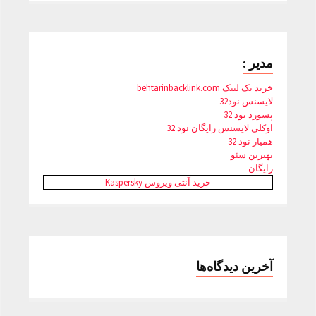
مدیر :
خرید بک لینک behtarinbacklink.com
لایسنس نود32
پسورد نود 32
اوکلی لایسنس رایگان نود 32
همیار نود 32
بهترین سئو
رایگان
خرید آنتی ویروس Kaspersky
آخرین دیدگاه‌ها