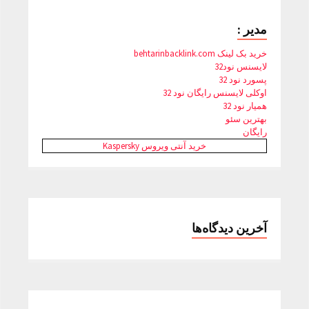
مدیر :
خرید بک لینک behtarinbacklink.com
لایسنس نود32
پسورد نود 32
اوکلی لایسنس رایگان نود 32
همیار نود 32
بهترین سئو
رایگان
خرید آنتی ویروس Kaspersky
آخرین دیدگاه‌ها