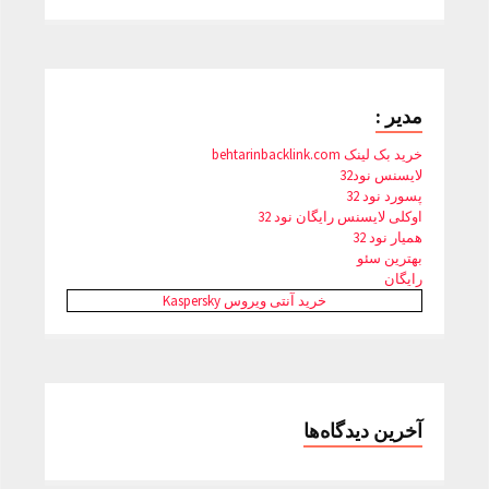
مدیر :
خرید بک لینک behtarinbacklink.com
لایسنس نود32
پسورد نود 32
اوکلی لایسنس رایگان نود 32
همیار نود 32
بهترین سئو
رایگان
خرید آنتی ویروس Kaspersky
آخرین دیدگاه‌ها