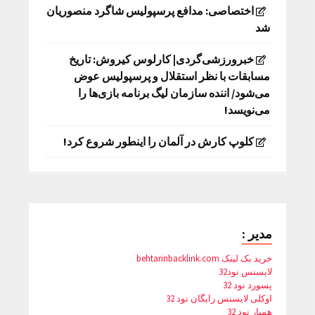
اختصاصی: مدافع پرسپولیس شاگرد منصوریان
شد
خبرورزشی‌گردی| کارلوس کیروش: تاریخ
مسابقات با نظر استقلال و پرسپولیس عوض
می‌شود/ اننده سازمان لیگ برنامه بازی‌ها را
می‌نویسد!
کلوپ کارش در آلمان را اینطور شروع کرد!
مدیر :
خرید بک لینک behtarinbacklink.com
لایسنس نود32
پسورد نود 32
اوکلی لایسنس رایگان نود 32
همیار نود 32