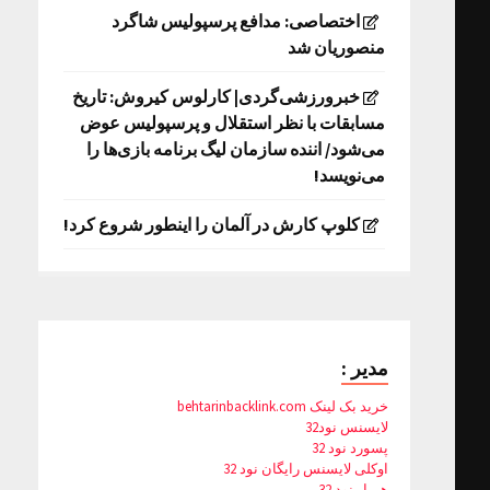
اختصاصی: مدافع پرسپولیس شاگرد
منصوریان شد
خبرورزشی‌گردی| کارلوس کیروش: تاریخ
مسابقات با نظر استقلال و پرسپولیس عوض
می‌شود/ اننده سازمان لیگ برنامه بازی‌ها را
می‌نویسد!
کلوپ کارش در آلمان را اینطور شروع کرد!
مدیر :
خرید بک لینک behtarinbacklink.com
لایسنس نود32
پسورد نود 32
اوکلی لایسنس رایگان نود 32
همیار نود 32