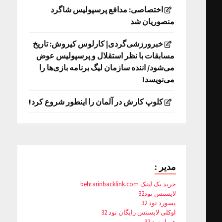
اختصاصی: مدافع پرسپولیس شاگرد
منصوریان شد
خبرورزشی‌گردی| کارلوس کیروش: تاریخ
مسابقات با نظر استقلال و پرسپولیس عوض
می‌شود/ اننده سازمان لیگ برنامه بازی‌ها را
می‌نویسد!
کلوپ کارش در آلمان را اینطور شروع کرد!
مدیر :
خرید بک لینک behtarinbacklink.com
لایسنس نود32
پسورد نود 32
اوکلی لایسنس رایگان نود 32
همیار نود 32