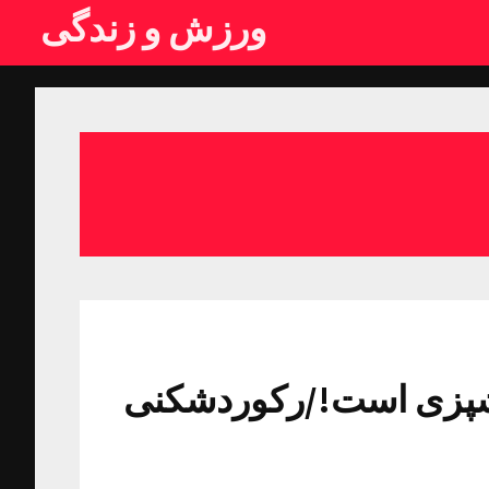
ورزش و زندگی
آشپزی است!/رکوردشکنی