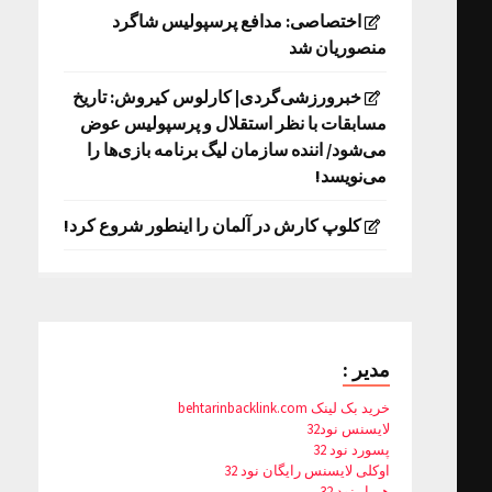
اختصاصی: مدافع پرسپولیس شاگرد
منصوریان شد
خبرورزشی‌گردی| کارلوس کیروش: تاریخ
مسابقات با نظر استقلال و پرسپولیس عوض
می‌شود/ اننده سازمان لیگ برنامه بازی‌ها را
می‌نویسد!
کلوپ کارش در آلمان را اینطور شروع کرد!
مدیر :
خرید بک لینک behtarinbacklink.com
لایسنس نود32
پسورد نود 32
اوکلی لایسنس رایگان نود 32
همیار نود 32