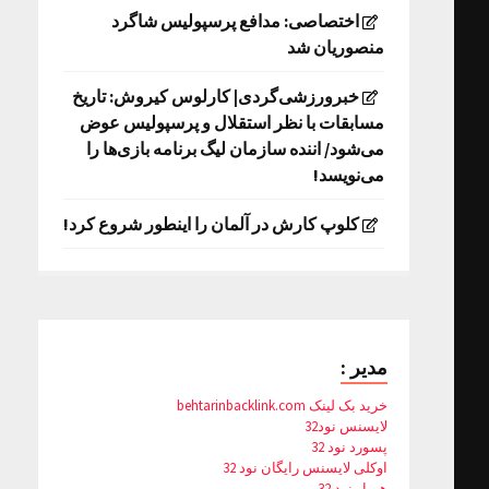
اختصاصی: مدافع پرسپولیس شاگرد
منصوریان شد
خبرورزشی‌گردی| کارلوس کیروش: تاریخ
مسابقات با نظر استقلال و پرسپولیس عوض
می‌شود/ اننده سازمان لیگ برنامه بازی‌ها را
می‌نویسد!
کلوپ کارش در آلمان را اینطور شروع کرد!
مدیر :
خرید بک لینک behtarinbacklink.com
لایسنس نود32
پسورد نود 32
اوکلی لایسنس رایگان نود 32
همیار نود 32